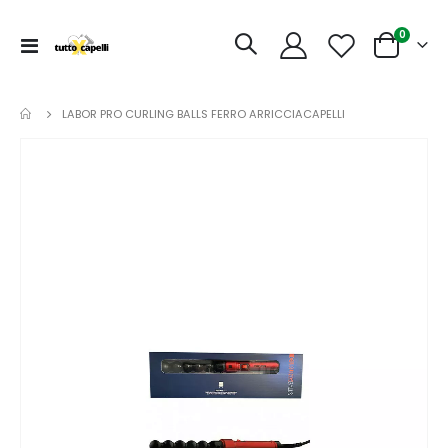
articoli
0
Toggle
Cart
Nav
LABOR PRO CURLING BALLS FERRO ARRICCIACAPELLI
Vai
alla
fine
della
galleria
di
immagini