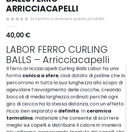
di
ARRICCIACAPELLI
immagini
Sii il primo a recensire questo prodotto
40,00 €
LABOR FERRO CURLING
BALLS – Arricciacapelli
Il ferro arricciacapelli Curling Balls Labor ha una
forma
conica a sfere
, cioè dotato di palline che lo
percorrono in tutta la sua lunghezza allo scopo di
agevolare l’avvolgimento delle ciocche, creando
boccoli di media larghezza ordinati perché ogni
giro di ciocca ha la stessa distanza, con un effetto
riccio ben separato e
definito
. In
ceramica
tormalina
, materiale che consente di scorrere
meglio sui capelli e distribuire il calore in maniera