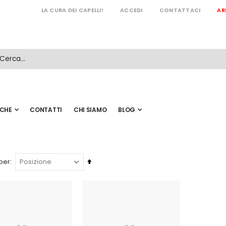
LA CURA DEI CAPELLI!
ACCEDI
CONTATTACI
AR
CHE
CONTATTI
CHI SIAMO
BLOG
Imposta
per
la
direzione
decrescente