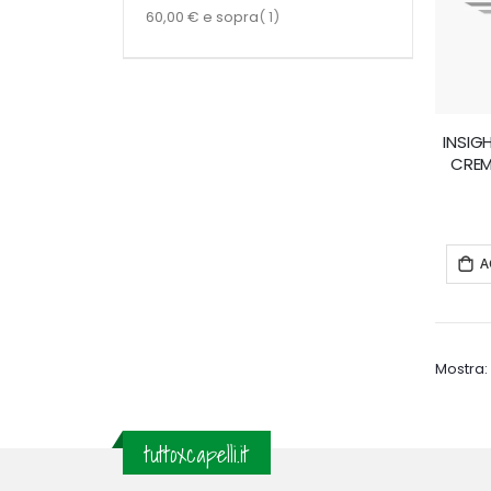
articoli
60,00 €
e sopra
1
INSIG
CREM
A
Mostra
tuttoxcapelli.it