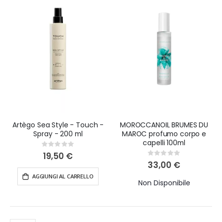
Artègo Sea Style - Touch -
MOROCCANOIL BRUMES DU
Spray - 200 ml
MAROC profumo corpo e
capelli 100ml
Rating:
0%
19,50 €
Rating:
0%
33,00 €
AGGIUNGI AL CARRELLO
Non Disponibile