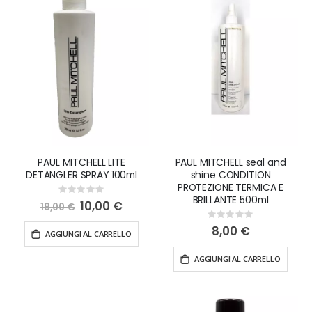
PAUL MITCHELL LITE
PAUL MITCHELL seal and
DETANGLER SPRAY 100ml
shine CONDITION
PROTEZIONE TERMICA E
Rating:
BRILLANTE 500ml
0%
Special
10,00 €
19,00 €
Price
Rating:
0%
8,00 €
AGGIUNGI AL CARRELLO
AGGIUNGI AL CARRELLO