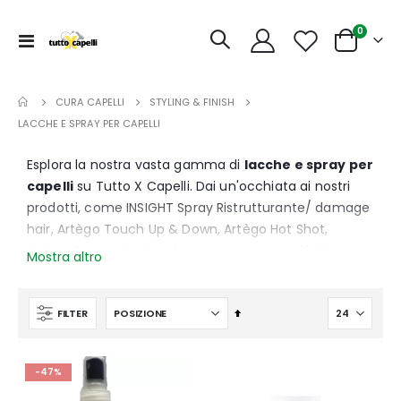
articoli
0
Toggle
Cart
Nav
CURA CAPELLI
STYLING & FINISH
LACCHE E SPRAY PER CAPELLI
Esplora la nostra vasta gamma di
lacche e spray per
capelli
su Tutto X Capelli. Dai un'occhiata ai nostri
prodotti, come INSIGHT Spray Ristrutturante/ damage
hair, Artègo Touch Up & Down, Artègo Hot Shot,
Artègo Strong Bond e altri, progettati per offrirti
Mostra altro
fissaggio e tenuta perfetti per ogni stile. Dalla lacca
ecologica a fissaggio medio al spray per uno stile
Imposta
FILTER
naturale e morbido, trova il prodotto ideale per fissare
la
il tuo look preferito con precisione e durata. Scegli la
direzione
lacca o lo spray che meglio si adatta alle tue
decrescente
-47%
esigenze e trasforma i tuoi capelli con facilità e stile.