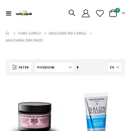
articoli
0
Toggle
Cart
Nav
CURA CAPELLI
MASCHERE PER CAPELLI
MASCHERA IDRATANTE
Imposta
FILTER
la
direzione
decrescente