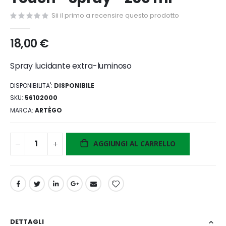
di
Sii il primo a recensire questo prodotto
immagini
18,00 €
Spray lucidante extra-luminoso
DISPONIBILITA':
DISPONIBILE
SKU
56102000
MARCA
ARTÈGO
AGGIUNGI AL CARRELLO
DETTAGLI