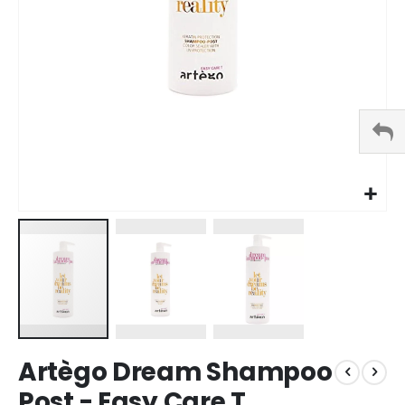
Vai
Artègo Dream Shampoo
all'inizio
della
Post - Easy Care T
galleria