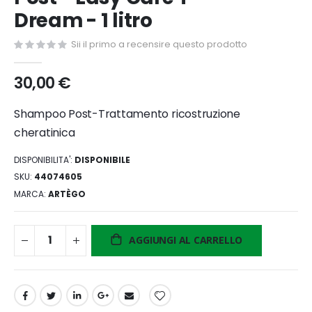
di
Dream - 1 litro
immagini
Sii il primo a recensire questo prodotto
30,00 €
Shampoo Post-Trattamento ricostruzione
cheratinica
DISPONIBILITA':
DISPONIBILE
SKU
44074605
MARCA
ARTÈGO
AGGIUNGI AL CARRELLO