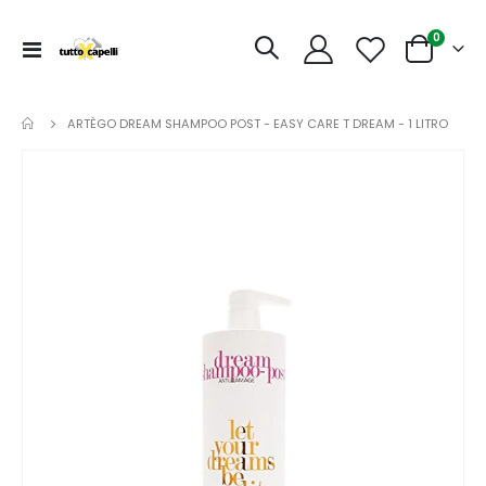
articoli
0
Toggle
Cart
Nav
ARTÈGO DREAM SHAMPOO POST - EASY CARE T DREAM - 1 LITRO
Vai
alla
fine
della
galleria
di
immagini