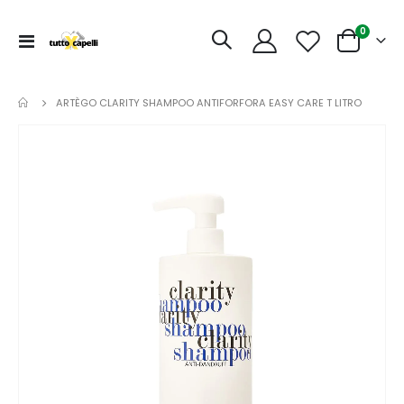
articoli
0
Toggle
Cart
Nav
ARTÈGO CLARITY SHAMPOO ANTIFORFORA EASY CARE T LITRO
Vai
alla
fine
della
galleria
di
immagini