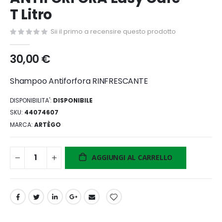
di
T Litro
immagini
Sii il primo a recensire questo prodotto
30,00 €
Shampoo Antiforfora RINFRESCANTE
DISPONIBILITA':
DISPONIBILE
SKU
44074607
MARCA
ARTÈGO
AGGIUNGI AL CARRELLO